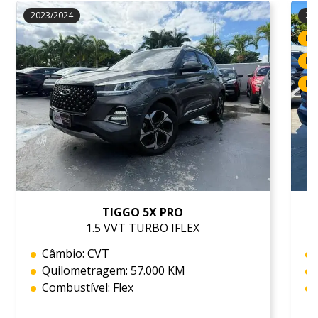
2023/2024
20
IP
LI
RE
TIGGO 5X PRO
1.5 VVT TURBO IFLEX
Câmbio: CVT
Quilometragem: 57.000 KM
Combustível: Flex