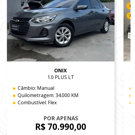
LI
RE
ONIX
1.0 PLUS LT
Câmbio: Manual
Quilometragem: 34.000 KM
Combustível: Flex
POR APENAS
R$ 70.990,00