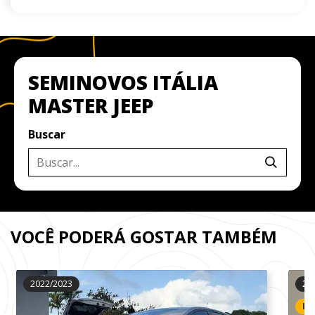
SEMINOVOS ITÁLIA
MASTER JEEP
Buscar
VOCÊ PODERÁ GOSTAR TAMBÉM
2022/2023
20
IP