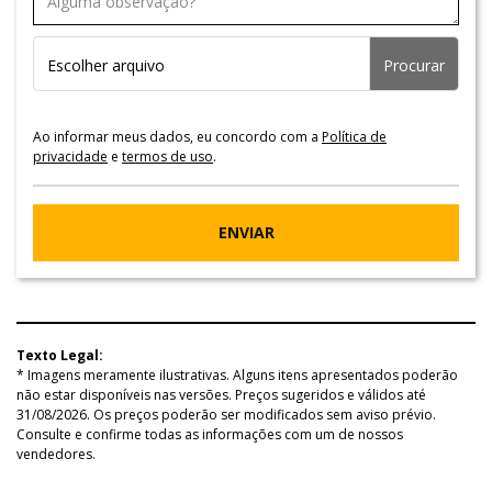
Escolher arquivo
No formato .pdf, .doc, .docx com o tamanho de até 10mb.
Ao informar meus dados, eu concordo com a
Política de
privacidade
e
termos de uso
.
ENVIAR
Texto Legal:
* Imagens meramente ilustrativas. Alguns itens apresentados poderão
não estar disponíveis nas versões. Preços sugeridos e válidos até
31/08/2026. Os preços poderão ser modificados sem aviso prévio.
Consulte e confirme todas as informações com um de nossos
vendedores.