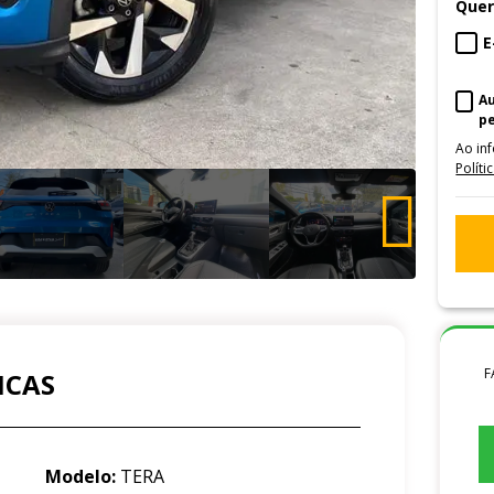
Quer
E
A
p
Ao in
Políti
F
ICAS
Modelo:
TERA