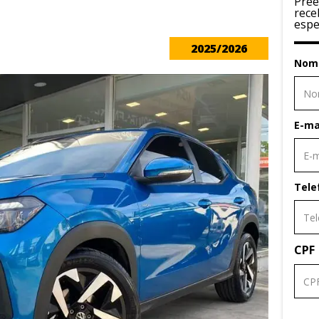
Pree
rece
espe
2025/2026
Nom
E-ma
Tele
CPF