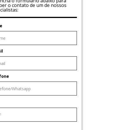
ncha o formulário abaixo para
ber o contato de um de nossos
cialistas:
e
il
fone