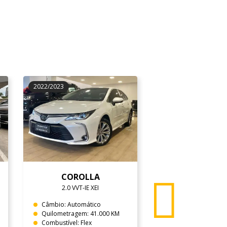
2022/2023
2024/2024
COROLLA
TORO
2.0 VVT-IE XEI
1.3 TURBO 270 V
Câmbio: Automático
Câmbio: Automátic
Quilometragem: 41.000 KM
Quilometragem: 35
Combustível: Flex
Combustível: Flex