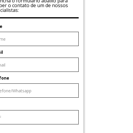
ncha o formulário abaixo para
ber o contato de um de nossos
cialistas:
e
il
fone