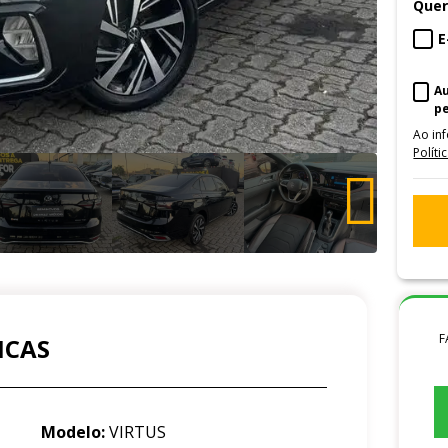
Quer
E
A
p
Ao in
Políti
F
ICAS
Modelo:
VIRTUS