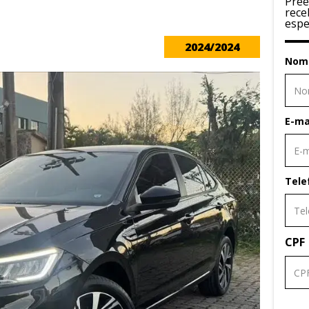
Pree
rece
espe
2024/2024
Nom
E-ma
Tele
CPF