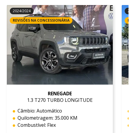
2024/2024
20
REVISÕES NA CONCESSIONÁRIA
RE
RENEGADE
1.3 T270 TURBO LONGITUDE
Câmbio: Automático
Quilometragem: 35.000 KM
Combustível: Flex