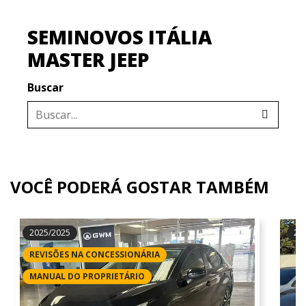
SEMINOVOS ITÁLIA
MASTER JEEP
Buscar
VOCÊ PODERÁ GOSTAR TAMBÉM
2025/2025
20
REVISÕES NA CONCESSIONÁRIA
MANUAL DO PROPRIETÁRIO