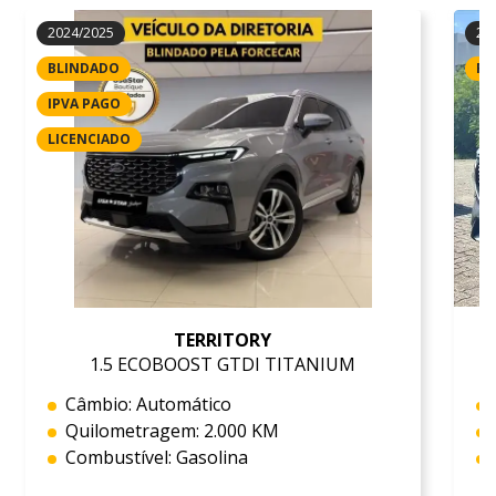
2024/2025
20
BLINDADO
RE
IPVA PAGO
LICENCIADO
TERRITORY
1.5 ECOBOOST GTDI TITANIUM
Câmbio: Automático
Quilometragem: 2.000 KM
Combustível: Gasolina