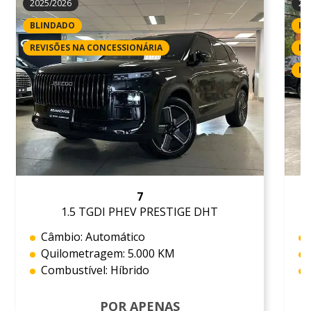
2025/2026
20
BLINDADO
IP
REVISÕES NA CONCESSIONÁRIA
LI
RE
7
1.5 TGDI PHEV PRESTIGE DHT
Câmbio: Automático
Quilometragem: 5.000 KM
Combustível: Híbrido
POR APENAS