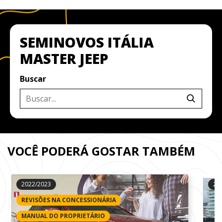
SEMINOVOS ITÁLIA
MASTER JEEP
Buscar
VOCÊ PODERÁ GOSTAR TAMBÉM
2022/2023
20
REVISÕES NA CONCESSIONÁRIA
MANUAL DO PROPRIETÁRIO