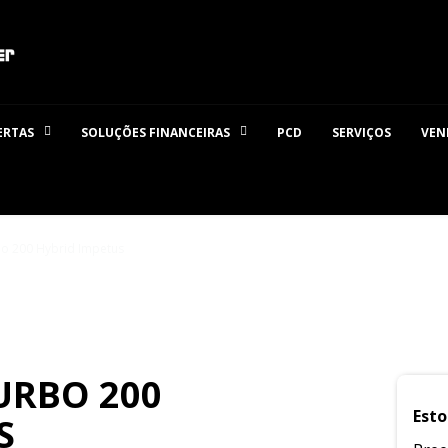
ERTAS
SOLUÇÕES FINANCEIRAS
PCD
SERVIÇOS
VEN
o 200 Hybrid Impetus
URBO 200
Esto
S