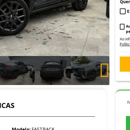
Quer
E
A
p
Ao in
Políti
F
ICAS
Modelo:
FASTBACK