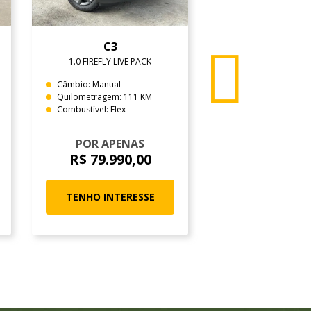
C3
RENEGAD
1.0 FIREFLY LIVE PACK
1.8 16V LIMIT
Câmbio: Manual
Câmbio: Automátic
Quilometragem: 111 KM
Quilometragem: 64
Combustível: Flex
Combustível: Flex
POR APENAS
POR APEN
R$ 79.990,00
R$ 92.990
TENHO INTERESSE
TENHO INTER