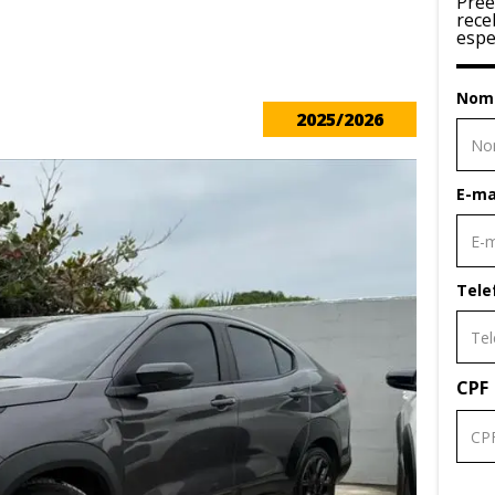
Pree
rece
espe
Nom
2025/2026
E-ma
Tele
CPF