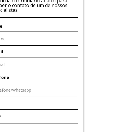
ncha o formulário abaixo para
ber o contato de um de nossos
cialistas:
e
il
fone