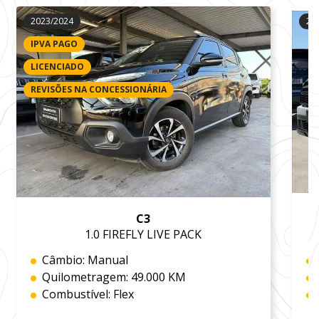
2023/2024
20
IPVA PAGO
LICENCIADO
REVISÕES NA CONCESSIONÁRIA
C3
1.0 FIREFLY LIVE PACK
Câmbio: Manual
Quilometragem: 49.000 KM
Combustível: Flex