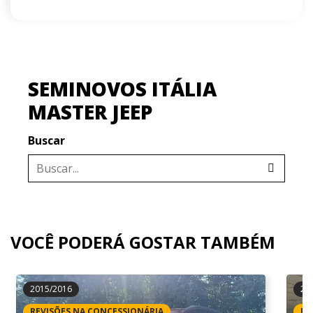
SEMINOVOS ITÁLIA
MASTER JEEP
Buscar
VOCÊ PODERÁ GOSTAR TAMBÉM
2015/2016
20
REVISÕES NA CONCESSIONÁRIA
RE