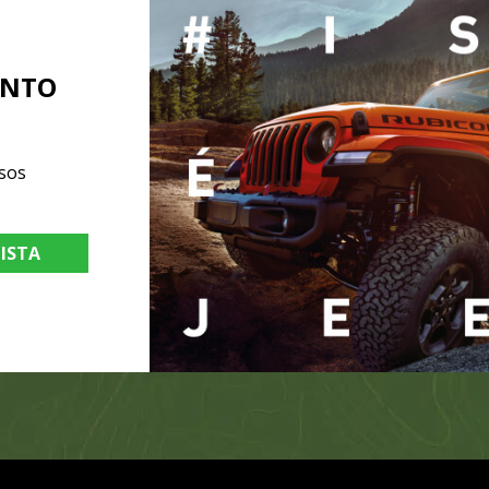
ENTO
sos
LISTA