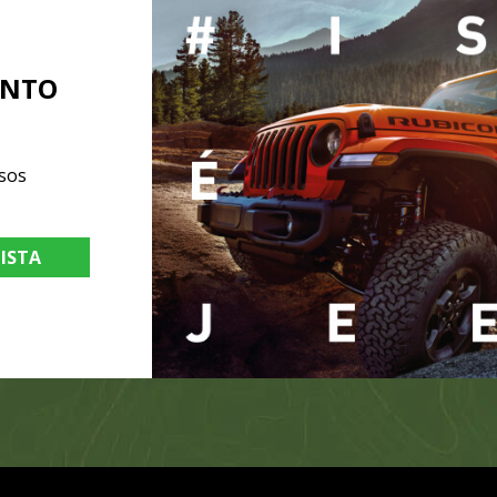
ENTO
sos
LISTA