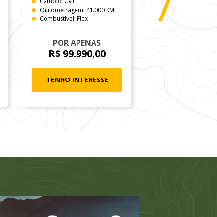
Câmbio: CVT
Câmbio: Manual
Quilometragem: 41.000 KM
Quilometragem: 31
Combustível: Flex
Combustível: Flex
POR APENAS
POR APEN
R$ 99.990,00
R$ 67.990
TENHO INTERESSE
TENHO INTER