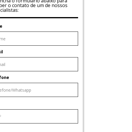
ncha o formulário abaixo para
ber o contato de um de nossos
cialistas:
e
il
fone