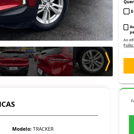
Quer
E
A
p
Ao in
Políti
F
ICAS
Modelo:
TRACKER