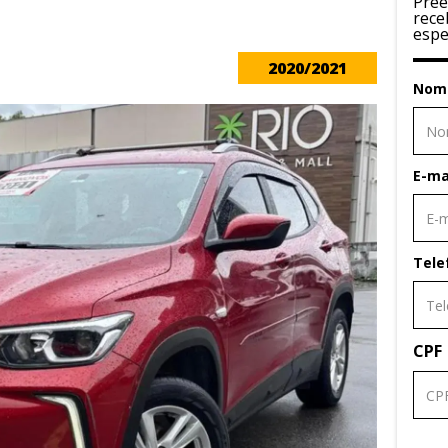
Pree
rece
espe
2020/2021
Nom
E-ma
Tele
CPF