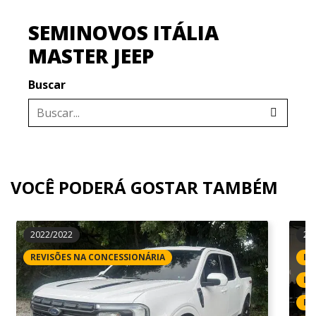
SEMINOVOS ITÁLIA
MASTER JEEP
Buscar
VOCÊ PODERÁ GOSTAR TAMBÉM
2022/2022
20
REVISÕES NA CONCESSIONÁRIA
IP
LI
RE