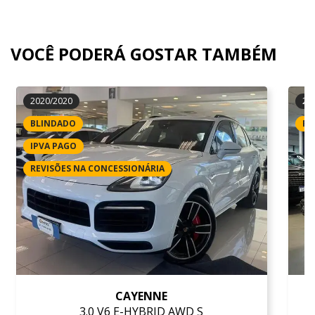
VOCÊ PODERÁ GOSTAR TAMBÉM
2020/2020
20
BLINDADO
RE
IPVA PAGO
REVISÕES NA CONCESSIONÁRIA
CAYENNE
3.0 V6 E-HYBRID AWD S