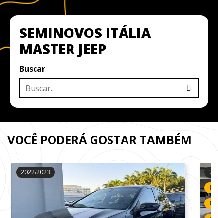
SEMINOVOS ITÁLIA
MASTER JEEP
Buscar
VOCÊ PODERÁ GOSTAR TAMBÉM
2022/2023
20
IP
LI