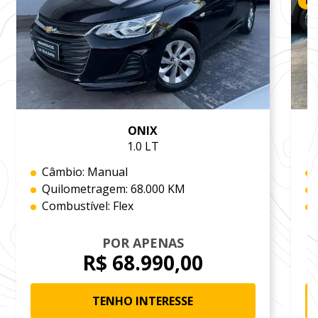
RE
ONIX
1.0 LT
Câmbio: Manual
Quilometragem: 68.000 KM
Combustível: Flex
POR APENAS
R$ 68.990,00
TENHO INTERESSE