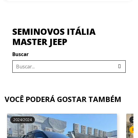
SEMINOVOS ITÁLIA
MASTER JEEP
Buscar
VOCÊ PODERÁ GOSTAR TAMBÉM
2024/2024
20
RE