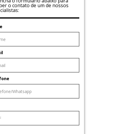
ncha o formulário abaixo para
ber o contato de um de nossos
cialistas:
e
il
fone