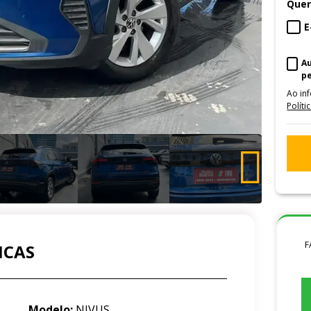
Quer
E
A
p
Ao in
Políti
F
ICAS
Modelo:
NIVUS