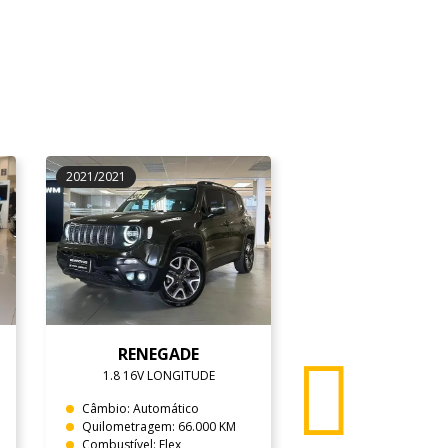
2021/2021
2024/2025
RENEGADE
T-CROSS
1.8 16V LONGITUDE
1.0 200 TSI COMF
Câmbio: Automático
Câmbio: Automátic
Quilometragem: 66.000 KM
Quilometragem: 31
Combustível: Flex
Combustível: Flex