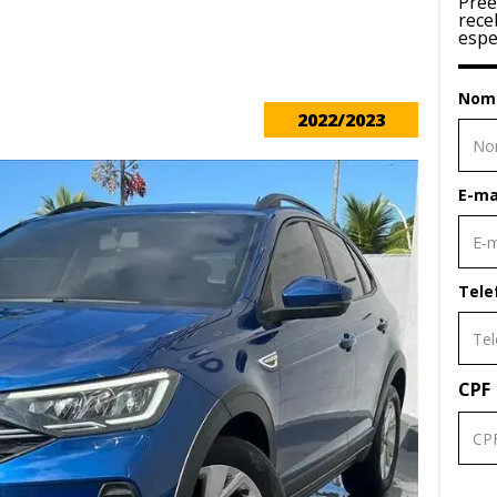
Pree
rece
espe
Nom
2022/2023
E-ma
Tele
CPF