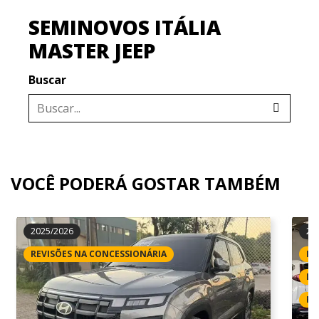
SEMINOVOS ITÁLIA
MASTER JEEP
Buscar
VOCÊ PODERÁ GOSTAR TAMBÉM
2025/2026
20
REVISÕES NA CONCESSIONÁRIA
IP
LI
RE