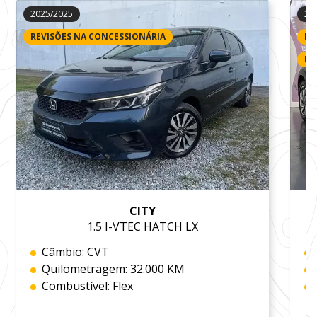
2025/2025
20
REVISÕES NA CONCESSIONÁRIA
RE
MA
CITY
1.5 I-VTEC HATCH LX
Câmbio: CVT
Quilometragem: 32.000 KM
Combustível: Flex