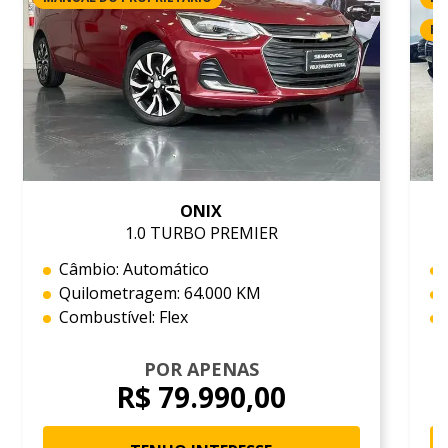
RE
ONIX
1.0 TURBO PREMIER
Câmbio: Automático
Quilometragem: 64.000 KM
Combustível: Flex
POR APENAS
R$ 79.990,00