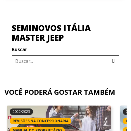
SEMINOVOS ITÁLIA
MASTER JEEP
Buscar
VOCÊ PODERÁ GOSTAR TAMBÉM
2022/2023
20
REVISÕES NA CONCESSIONÁRIA
IP
MANUAL DO PROPRIETÁRIO
LI